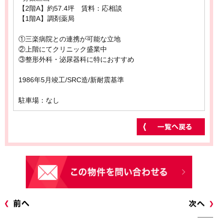
【2階A】約57.4坪 賃料：応相談
【1階A】調剤薬局
①三楽病院との連携が可能な立地
②上階にてクリニック盛業中
③整形外科・泌尿器科に特におすすめ
1986年5月竣工/SRC造/新耐震基準
駐車場：なし