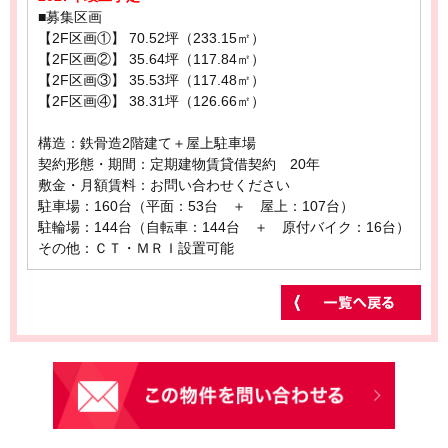
■募集区画
【2F区画①】 70.52坪（233.15㎡）
【2F区画②】 35.64坪（117.84㎡）
【2F区画③】 35.53坪（117.48㎡）
【2F区画④】 38.31坪（126.66㎡）
構造：鉄骨造2階建て＋屋上駐車場
契約形態・期間：定期建物賃貸借契約 20年
敷金・月額賃料：お問い合わせください
駐車場：160台（平面：53台 ＋ 屋上：107台）
駐輪場：144台（自転車：144台 ＋ 原付バイク：16台）
その他：ＣＴ・ＭＲＩ設置可能