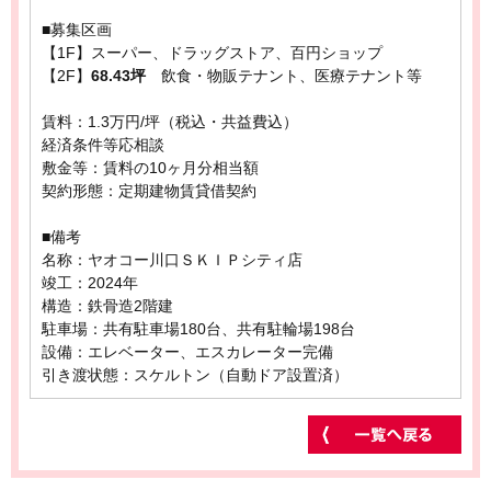
■募集区画
【1F】スーパー、ドラッグストア、百円ショップ
【2F】
68.43坪
飲食・物販テナント、医療テナント等
賃料：1.3万円/坪（税込・共益費込）
経済条件等応相談
敷金等：賃料の10ヶ月分相当額
契約形態：定期建物賃貸借契約
■備考
名称：ヤオコー川口ＳＫＩＰシティ店
竣工：2024年
構造：鉄骨造2階建
駐車場：共有駐車場180台、共有駐輪場198台
設備：エレベーター、エスカレーター完備
引き渡状態：スケルトン（自動ドア設置済）